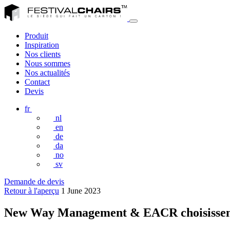
Produit
Inspiration
Nos clients
Nous sommes
Nos actualités
Contact
Devis
fr
nl
en
de
da
no
sv
Demande de devis
Retour à l'aperçu
1 June 2023
New Way Management & EACR choisissent