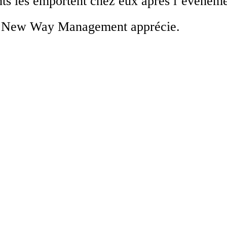
ts les emportent chez eux après l’événemen
que New Way Management apprécie.