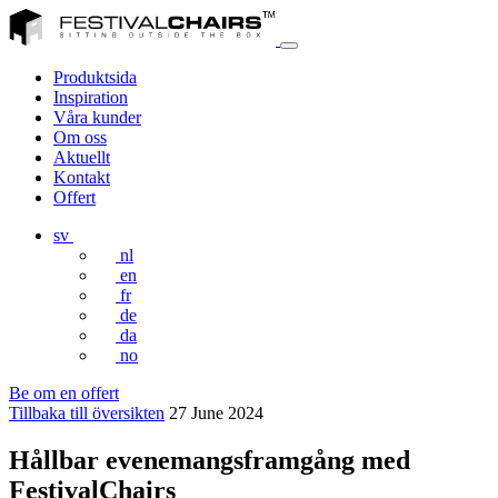
Produktsida
Inspiration
Våra kunder
Om oss
Aktuellt
Kontakt
Offert
sv
nl
en
fr
de
da
no
Be om en offert
Tillbaka till översikten
27 June 2024
Hållbar evenemangsframgång med
FestivalChairs