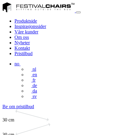
Produktside
Inspirasjonssider
Våre kunder
Om oss
Nyheter
Kontakt
Pristilbud
no
nl
en
fr
de
da
sv
Be om pristilbud
30 cm
30 cm