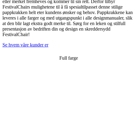
eller merket fremheves og kommer til sin rett. Derfor tilbyr
FestivalChairs mulighetene til å få spesialtilpasset denne stilige
pappkrakken helt eter kundens ønsker og behov. Pappkrakkene kan
leveres i alle farger og med utgangspunkt i alle designmanualer, slik
at den blir lagt ekstra godt merke til. Sørg for en leken og stilfull
presentasjon av bedriften din og design en skreddersydd
FestivalChair!
Se hvem våre kunder er
Full farge