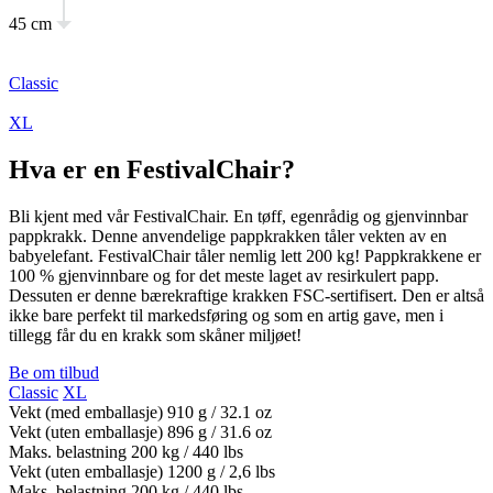
45 cm
Classic
XL
Hva er en FestivalChair?
Bli kjent med vår FestivalChair. En tøff, egenrådig og gjenvinnbar
pappkrakk. Denne anvendelige pappkrakken tåler vekten av en
babyelefant. FestivalChair tåler nemlig lett 200 kg! Pappkrakkene er
100 % gjenvinnbare og for det meste laget av resirkulert papp.
Dessuten er denne bærekraftige krakken FSC-sertifisert. Den er altså
ikke bare perfekt til markedsføring og som en artig gave, men i
tillegg får du en krakk som skåner miljøet!
Be om tilbud
Classic
XL
Vekt (med emballasje)
910 g / 32.1 oz
Vekt (uten emballasje)
896 g / 31.6 oz
Maks. belastning
200 kg / 440 lbs
Vekt (uten emballasje)
1200 g / 2,6 lbs
Maks. belastning
200 kg / 440 lbs