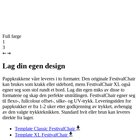
Full farge
1
3
Lag din egen design
Pappkrakkene våre leveres i to formater. Den originale FestivalChair
kan brukes som krakk eller sidebord, mens FestivalChair XL også
egner seg som stol rundt et bord. Lag din egen miks av disse to
formatene og skap den perfekte utstrålingen. FestivalChair egner seg
til flexo-, fullcolour offset-, silke- og UV-trykk. Leveringstiden for
pappkrakker er fra 1-2 uker etter godkjenning av trykket, avhengig
av den valgte trykkteknikken. Standard hvit eller brun kan leveres
direkte fra lager.
Template Classic FestivalChair
Template XL FestivalChair