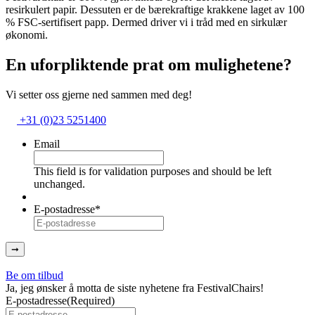
resirkulert papir. Dessuten er de bærekraftige krakkene laget av 100
% FSC-sertifisert papp. Dermed driver vi i tråd med en sirkulær
økonomi.
En uforpliktende prat om mulighetene?
Vi setter oss gjerne ned sammen med deg!
+31 (0)23 5251400
Email
This field is for validation purposes and should be left
unchanged.
E-postadresse
*
Be om tilbud
Ja, jeg ønsker å motta de siste nyhetene fra FestivalChairs!
E-postadresse
(Required)