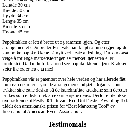
Lengde
30 cm
Bredde
30 cm
Høyde
34 cm
Lengte
35 cm
Breedte
35 cm
Hoogte
45 cm
Pappkrakken er lett å brette ut og sammen igjen. Og etter
arrangementet? Du bretter FestivalChair kjapt sammen igjen og du
kan bruke pappkrakkene på nytt ved neste anledning. Du kan også
velge å forlenge markedsføringen av merket, tjenesten eller
produktet. Da lar du folk ta med seg pappkrakkene hjem. Krakken
veier lite og er lett å ta med.
Pappkrakken vår er patentert over hele verden og har allerede fått
innpass i det internasjonale arrangementsmiljøet. Organisasjoner
trykker sine egne design på de bærekraftige krakkene som deretter
brukes som et ledd i reklamekampanjene deres. Derfor er det ikke
overraskende at FestivalChair vant Red Dot Design Award og fikk
tildelt den amerikanske prisen for “Best Marketing Tool” av
International American Event Association.
Testimonials