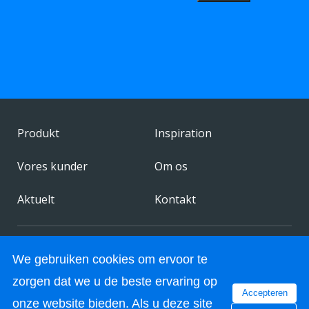
Produkt
Inspiration
Vores kunder
Om os
Aktuelt
Kontakt
© 2026 FestivalChairs. All rights reserved.
We gebruiken cookies om ervoor te
Made by:
Stimmt
zorgen dat we u de beste ervaring op
Accepteren
onze website bieden. Als u deze site