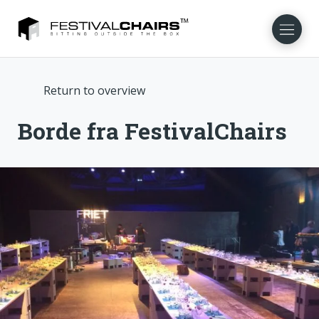
Return to overview
NL
EN
FR
DE
NO
SV
Borde fra FestivalChairs