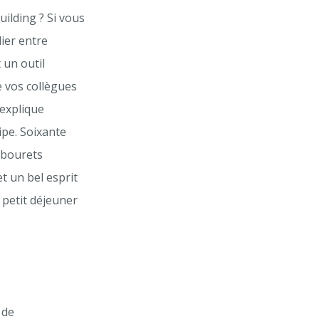
ilding ? Si vous
ier entre
 un outil
e vos collègues
 explique
ipe. Soixante
tabourets
t un bel esprit
 petit déjeuner
 de