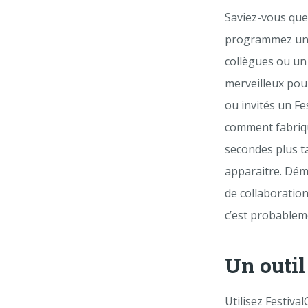
Saviez-vous que
programmez un d
collègues ou un 
merveilleux pou
ou invités un Fe
comment fabriqu
secondes plus ta
apparaitre. Déma
de collaboration
c’est probablem
Un outi
Utilisez Festiva