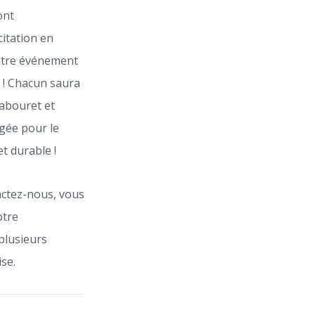
ont
citation en
 votre événement
 ! Chacun saura
tabouret et
gée pour le
t durable !
tactez-nous, vous
otre
plusieurs
se.