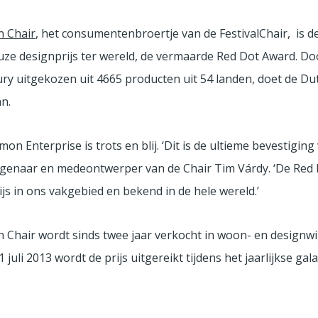
n Chair
, het consumentenbroertje van de FestivalChair, is d
uze designprijs ter wereld, de vermaarde Red Dot Award. Do
ury uitgekozen uit 4665 producten uit 54 landen, doet de Du
n.
on Enterprise is trots en blij. ‘Dit is de ultieme bevestiging
eigenaar en medeontwerper van de Chair Tim Várdy. ‘De Red 
ijs in ons vakgebied en bekend in de hele wereld.’
 Chair wordt sinds twee jaar verkocht in woon- en designwi
 juli 2013 wordt de prijs uitgereikt tijdens het jaarlijkse gal