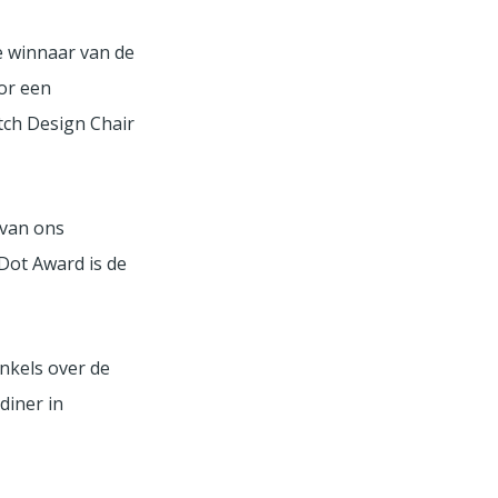
e winnaar van de
or een
tch Design Chair
 van ons
Dot Award is de
nkels over de
adiner in