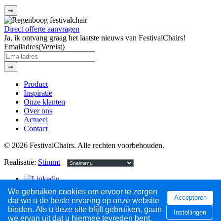
Direct offerte aanvragen
Ja, ik ontvang graag het laatste nieuws van FestivalChairs!
Emailadres
(Vereist)
Product
Inspiratie
Onze klanten
Over ons
Actueel
Contact
© 2026 FestivalChairs. Alle rechten voorbehouden.
Realisatie:
Stimmt
We gebruiken cookies om ervoor te zorgen
Accepteren
dat we u de beste ervaring op onze website
bieden. Als u deze site blijft gebruiken, gaan
Instellingen
we ervan uit dat u hiermee tevreden bent.